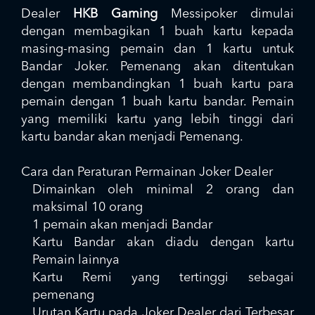
Dealer
HKB Gaming
Messipoker
dimulai
dengan membagikan 1 buah kartu kepada
masing-masing pemain dan 1 kartu untuk
Bandar Joker. Pemenang akan ditentukan
dengan membandingkan 1 buah kartu para
pemain dengan 1 buah kartu bandar. Pemain
yang memiliki kartu yang lebih tinggi dari
kartu bandar akan menjadi Pemenang.
Cara dan Peraturan Permainan Joker Dealer
Dimainkan oleh minimal 2 orang dan
maksimal 10 orang
1 pemain akan menjadi Bandar
Kartu Bandar akan diadu dengan kartu
Pemain lainnya
Kartu Remi yang tertinggi sebagai
pemenang
Urutan Kartu pada Joker Dealer dari Terbesar