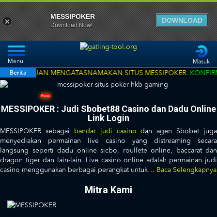
MESSIPOKER
DOWNLOAD
Download Now!
Menu
Masuk
Berita
HATI PENIPUAN MENGATASNAMAKAN SITUS MESSIPOKER.
KONFIRM
Promo
Promo
MESSIPOKER : Judi Sbobet88 Casino dan Dadu Online
Link Login
MESSIPOKER sebagai
bandar judi casino
dan agen Sbobet juga
menyediakan permainan live casino yang distreaming secara
langsung seperti dadu online sicbo, roullete online, baccarat dan
dragon tiger dan lain-lain. Live casino online adalah permainan judi
casino menggunakan berbagai perangkat untuk
…
Baca Selengkapnya
Mitra Kami