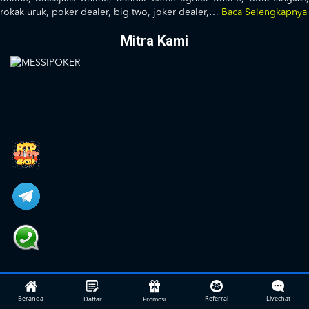
rokak uruk, poker dealer, big two, joker dealer,
…
Baca Selengkapnya
Mitra Kami
Beranda
Referral
Livechat
Daftar
Promosi