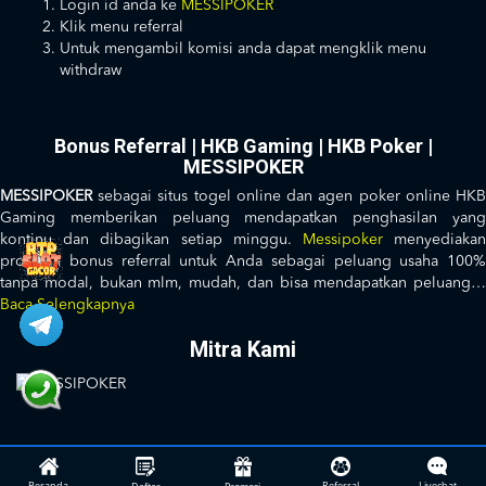
Login id anda ke
MESSIPOKER
Klik menu referral
Untuk mengambil komisi anda dapat mengklik menu
withdraw
Bonus Referral | HKB Gaming | HKB Poker |
MESSIPOKER
MESSIPOKER
sebagai situs togel online dan agen poker online HKB
Gaming memberikan peluang mendapatkan penghasilan yang
kontinu dan dibagikan setiap minggu.
Messipoker
menyediaka
program bonus referral untuk Anda sebagai peluang usaha 100%
tanpa modal, bukan mlm, mudah, dan bisa mendapatkan peluang
…
Baca Selengkapnya
Mitra Kami
Beranda
Referral
Livechat