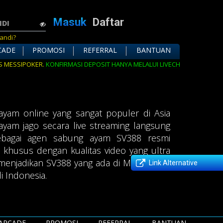
Masuk
Daftar
NDI
andi?
CADE
PROMOSI
REFERRAL
BANTUAN
MESSIPOKER.
KONFIRMASI DEPOSIT HANYA MELALUI LIVECHAT DAN WHATSA
ayam online yang sangat populer di Asia
yam jago secara live streaming langsung
sebagai agen sabung ayam SV388 resmi
khusus dengan kualitas video yang ultra
 menjadikan SV388 yang ada di Messipoker
Link Alternative
i Indonesia.
ARCADE
PROMOSI
REFERRAL
BANTUAN