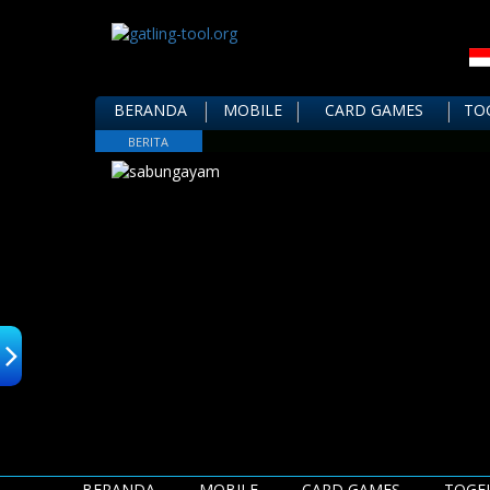
BERANDA
MOBILE
CARD GAMES
TO
BERITA
BERANDA
MOBILE
CARD GAMES
TOGE